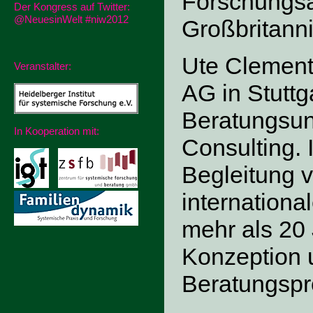
Forschungsau
Der Kongress auf Twitter:
@NeuesinWelt #niw2012
Großbritann
Ute Clement 
Veranstalter:
AG in Stuttg
Beratungsu
In Kooperation mit:
Consulting. 
Begleitung 
internationa
mehr als 20 
Konzeption 
Beratungspr