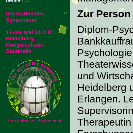
denken ...
Zur Person
Internationales
Symposium
Diplom-Psyc
17.-20. Mai 2012 in
Bankkauffra
Heidelberg,
Kongresshaus
Psychologie
Stadthalle
Theaterwiss
und Wirtsch
Heidelberg 
Erlangen. L
Supervisori
Therapeutin 
Zum kollektiven Experiment
...