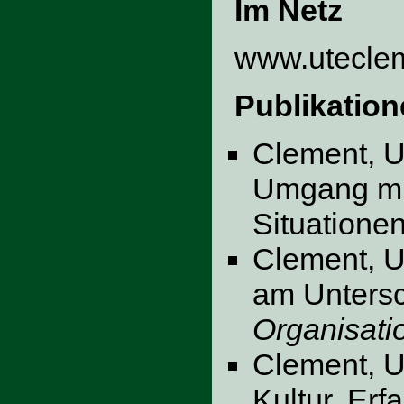
Im Netz
www.uteclem
Publikatio
Clement, U
Umgang mit
Situatione
Clement, U
am Unters
Organisati
Clement, U
Kultur. Erf