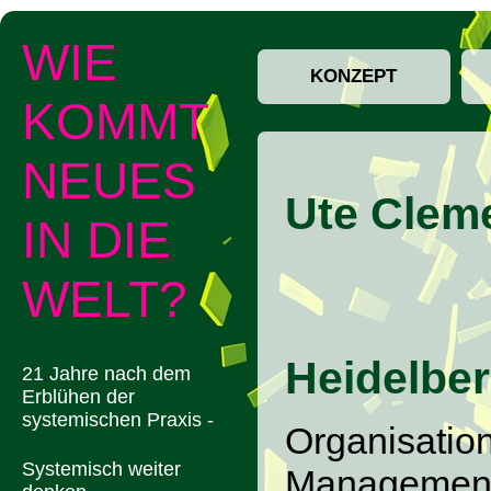
WIE
KONZEPT
KOMMT
NEUES
Ute Clem
IN DIE
WELT?
Heidelbe
21 Jahre nach dem
Erblühen der
systemischen Praxis -
Organisatio
Systemisch weiter
Management