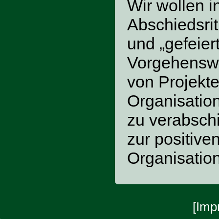
Wir wollen 
Abschiedsrit
und „gefeier
Vorgehenswe
von Projekt
Organisatio
zu verabsch
zur positive
Organisatio
[
Imp